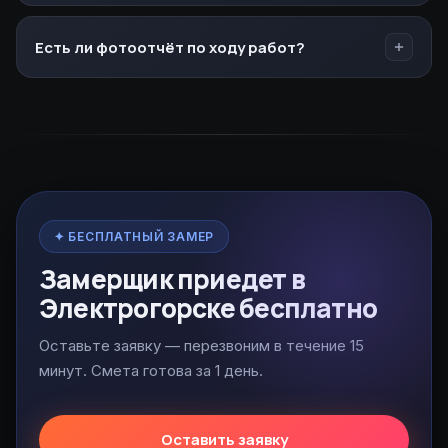
материала.
Цена не вырастет — она зафиксирована в договоре
и смете. Изменения только по письменному
Есть ли фотоотчёт по ходу работ?
допсоглашению с вашего согласия.
Да, скрытые работы (стяжка, электрика,
сантехника) фотографируем до закрытия.
Отправляем в мессенджер — вы всегда в курсе.
✦ БЕСПЛАТНЫЙ ЗАМЕР
Замерщик приедет в
Электрогорске бесплатно
Оставьте заявку — перезвоним в течение 15
минут. Смета готова за 1 день.
Оставить заявку